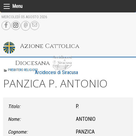
Skip
Menu
to
MERCOLEDÌ 05 AGOSTO 2026
content
Azione Cattolica
Diocesana
PRESBITERO RELIGIOSO
Arcidiocesi di Siracusa
PANZICA P. ANTONIO
P.
Titolo:
ANTONIO
Nome:
PANZICA
Cognome: