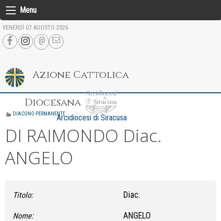
Skip
Menu
to
VENERDÌ 07 AGOSTO 2026
content
Azione Cattolica
Diocesana
DIACONO PERMANENTE
Arcidiocesi di Siracusa
DI RAIMONDO Diac.
ANGELO
Diac.
Titolo:
ANGELO
Nome: