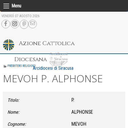
Skip
Menu
to
VENERDÌ 07 AGOSTO 2026
content
Azione Cattolica
Diocesana
PRESBITERO RELIGIOSO
Arcidiocesi di Siracusa
MEVOH P. ALPHONSE
P.
Titolo:
ALPHONSE
Nome:
MEVOH
Cognome: