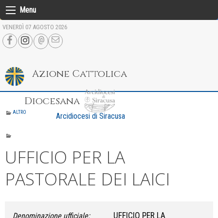
Skip
Menu
to
VENERDÌ 07 AGOSTO 2026
content
Azione Cattolica
Diocesana
ALTRO
Arcidiocesi di Siracusa
UFFICIO PER LA
PASTORALE DEI LAICI
UFFICIO PER LA
Denominazione ufficiale: