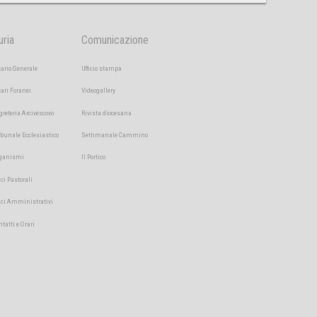
uria
Comunicazione
cario Generale
Ufficio stampa
cari Foranei
Videogallery
greteria Arcivescovo
Rivista diocesana
ibunale Ecclesiastico
Settimanale Cammino
ganismi
Il Portico
ici Pastorali
fici Amministrativi
ntatti e Orari