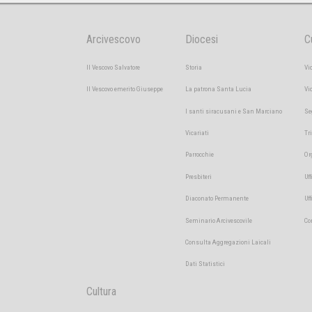
Arcivescovo
Diocesi
C
Il Vescovo Salvatore
Storia
Vi
Il Vescovo emerito Giuseppe
La patrona Santa Lucia
Vi
I santi siracusani e San Marciano
Se
Vicariati
Tr
Parrocchie
Or
Presbiteri
Uff
Diaconato Permanente
Uf
Seminario Arcivescovile
Co
Consulta Aggregazioni Laicali
Dati Statistici
Cultura