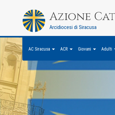
Skip
to
Azione Ca
content
Arcidiocesi di Siracusa
AC Siracusa
ACR
Giovani
Adulti