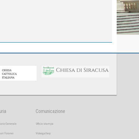
uria
Comunicazione
cario Generale
Ufficio stampa
cari Foranei
Videogallery