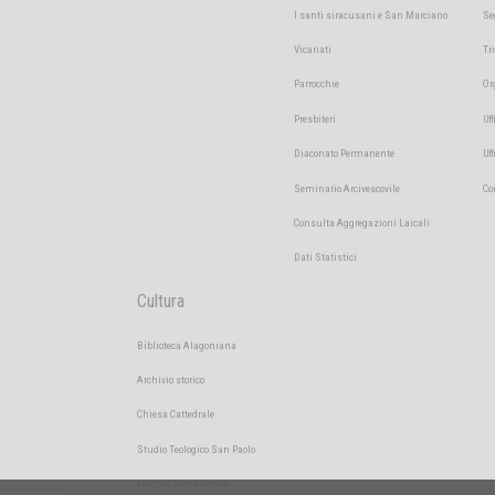
I santi siracusani e San Marciano
Se
Vicariati
Tr
Parrocchie
Or
Presbiteri
Uff
Diaconato Permanente
Uf
Seminario Arcivescovile
Co
Consulta Aggregazioni Laicali
Dati Statistici
Cultura
Biblioteca Alagoniana
Archivio storico
Chiesa Cattedrale
Studio Teologico San Paolo
Istituto San Metodio