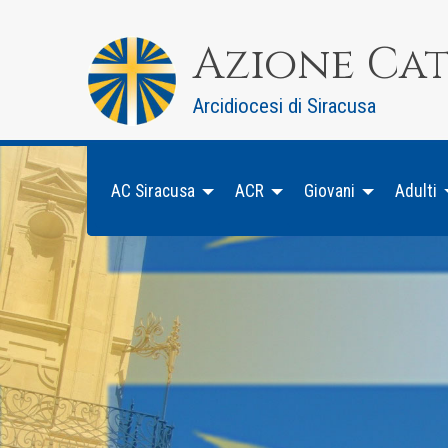
Skip
to
Azione Ca
content
Arcidiocesi di Siracusa
AC Siracusa
ACR
Giovani
Adulti