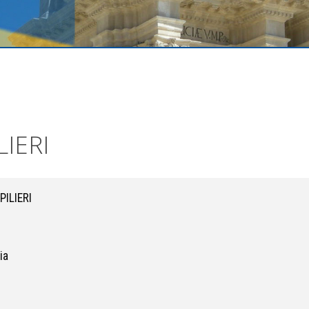
IERI
ILIERI
ia