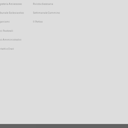
greteria Arcivescovo
Rivista diocesana
ibunale Ecclesiastico
Settimanale Cammino
ganismi
Il Portico
ici Pastorali
fici Amministrativi
ntatti e Orari