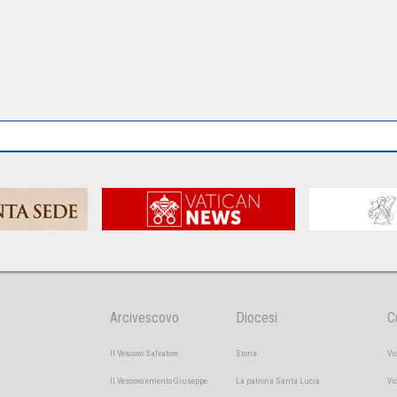
Arcivescovo
Diocesi
C
Il Vescovo Salvatore
Storia
Vi
Il Vescovo emerito Giuseppe
La patrona Santa Lucia
Vi