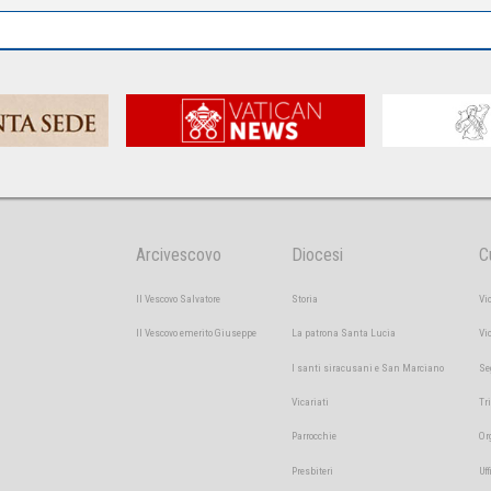
Arcivescovo
Diocesi
C
Il Vescovo Salvatore
Storia
Vi
Il Vescovo emerito Giuseppe
La patrona Santa Lucia
Vi
I santi siracusani e San Marciano
Se
Vicariati
Tr
Parrocchie
Or
Presbiteri
Uff