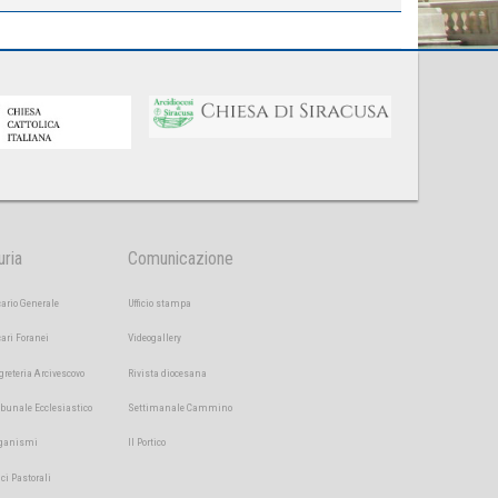
uria
Comunicazione
cario Generale
Ufficio stampa
cari Foranei
Videogallery
greteria Arcivescovo
Rivista diocesana
ibunale Ecclesiastico
Settimanale Cammino
ganismi
Il Portico
ici Pastorali