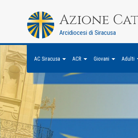
Skip
to
Azione Ca
content
Arcidiocesi di Siracusa
AC Siracusa
ACR
Giovani
Adulti