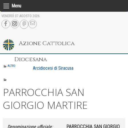
Skip
Menu
to
VENERDÌ 07 AGOSTO 2026
content
Azione Cattolica
Diocesana
ALTRO
Arcidiocesi di Siracusa
PARROCCHIA SAN
GIORGIO MARTIRE
PARROCCHIA SAN GIORGIO
Denominazione ufficiale: