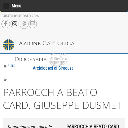
Skip
Menu
to
SABATO 08 AGOSTO 2026
content
Azione Cattolica
Diocesana
ALTRO
Arcidiocesi di Siracusa
PARROCCHIA BEATO
CARD. GIUSEPPE DUSMET
PARROCCHIA BEATO CARD.
Denominazione ufficiale: