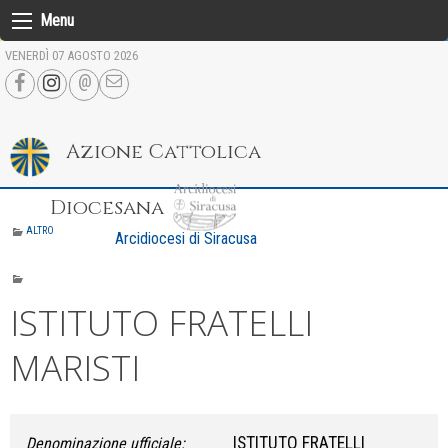
Skip
Menu
to
VENERDÌ 07 AGOSTO 2026
content
Azione Cattolica
Diocesana
ALTRO
Arcidiocesi di Siracusa
ISTITUTO FRATELLI
MARISTI
ISTITUTO FRATELLI
Denominazione ufficiale: