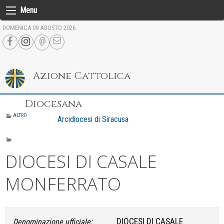
Skip
Menu
to
DOMENICA 09 AGOSTO 2026
content
Azione Cattolica
Diocesana
ALTRO
Arcidiocesi di Siracusa
DIOCESI DI CASALE
MONFERRATO
DIOCESI DI CASALE
Denominazione ufficiale: