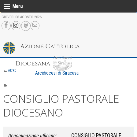
Skip
Menu
to
GIOVEDÌ 06 AGOSTO 2026
content
Azione Cattolica
Diocesana
ALTRO
Arcidiocesi di Siracusa
CONSIGLIO PASTORALE
DIOCESANO
CONSIGLIO PASTORALE
Denominazione ufficiale: