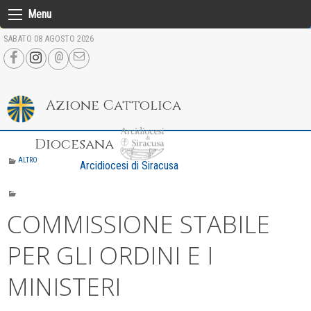
Skip
Menu
to
SABATO 08 AGOSTO 2026
content
Azione Cattolica
Diocesana
ALTRO
Arcidiocesi di Siracusa
COMMISSIONE STABILE
PER GLI ORDINI E I
MINISTERI