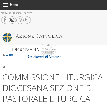
Skip
Menu
to
SABATO 08 AGOSTO 2026
content
Azione Cattolica
Diocesana
ALTRO
Arcidiocesi di Siracusa
COMMISSIONE LITURGICA
DIOCESANA SEZIONE DI
PASTORALE LITURGICA