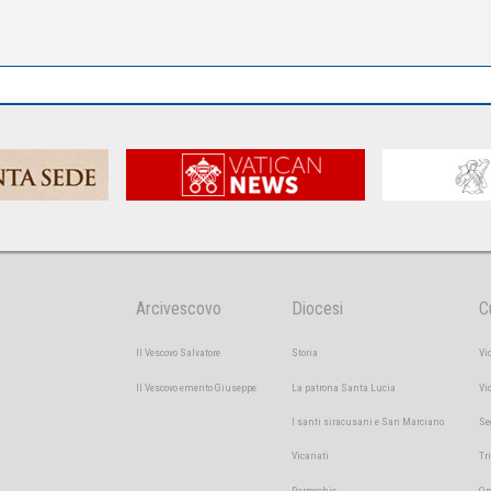
Arcivescovo
Diocesi
C
Il Vescovo Salvatore
Storia
Vi
Il Vescovo emerito Giuseppe
La patrona Santa Lucia
Vi
I santi siracusani e San Marciano
Se
Vicariati
Tr
Parrocchie
Or