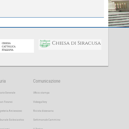
uria
Comunicazione
cario Generale
Ufficio stampa
cari Foranei
Videogallery
greteria Arcivescovo
Rivista diocesana
ibunale Ecclesiastico
Settimanale Cammino
ganismi
Il Portico