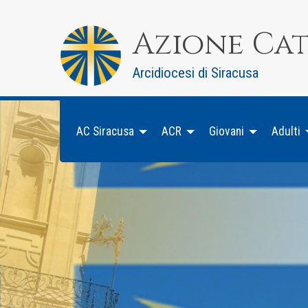
Skip
to
Azione Ca
content
Arcidiocesi di Siracusa
AC Siracusa
ACR
Giovani
Adulti