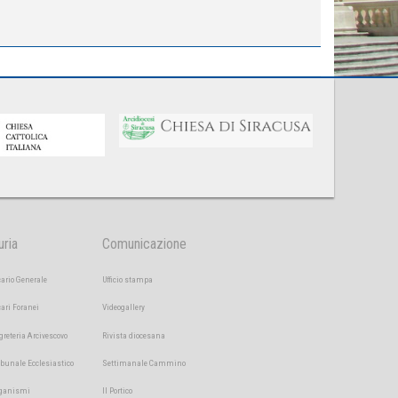
uria
Comunicazione
cario Generale
Ufficio stampa
cari Foranei
Videogallery
greteria Arcivescovo
Rivista diocesana
ibunale Ecclesiastico
Settimanale Cammino
ganismi
Il Portico