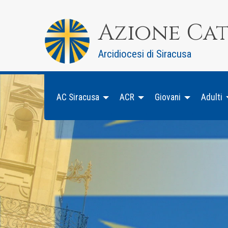
Skip
to
Azione Ca
content
Arcidiocesi di Siracusa
AC Siracusa
ACR
Giovani
Adulti