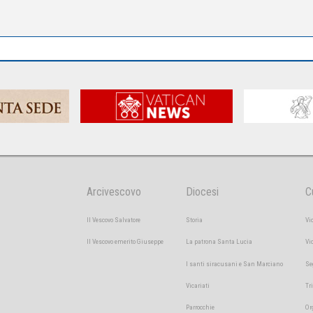
Arcivescovo
Diocesi
C
Il Vescovo Salvatore
Storia
Vi
Il Vescovo emerito Giuseppe
La patrona Santa Lucia
Vi
I santi siracusani e San Marciano
Se
Vicariati
Tr
Parrocchie
Or