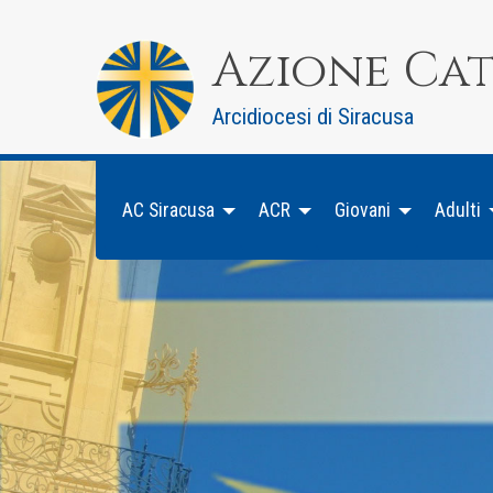
Skip
to
Azione Ca
content
Arcidiocesi di Siracusa
AC Siracusa
ACR
Giovani
Adulti