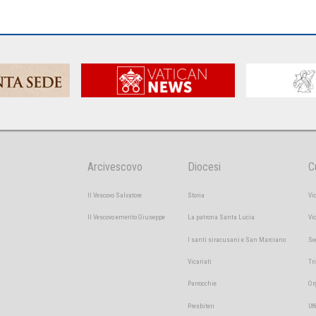
Arcivescovo
Diocesi
C
Il Vescovo Salvatore
Storia
Vi
Il Vescovo emerito Giuseppe
La patrona Santa Lucia
Vi
I santi siracusani e San Marciano
Se
Vicariati
Tr
Parrocchie
Or
Presbiteri
Uff