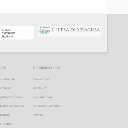
uria
Comunicazione
cario Generale
Ufficio stampa
cari Foranei
Videogallery
greteria Arcivescovo
Rivista diocesana
ibunale Ecclesiastico
Settimanale Cammino
ganismi
Il Portico
ici Pastorali