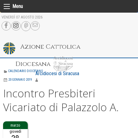
Skip
Menu
to
VENERDÌ 07 AGOSTO 2026
content
Azione Cattolica
Diocesana
CALENDARIO DIOCESANO
Arcidiocesi di Siracusa
20 GENNAIO 2019
Incontro Presbiteri
Vicariato di Palazzolo A.
giovedì