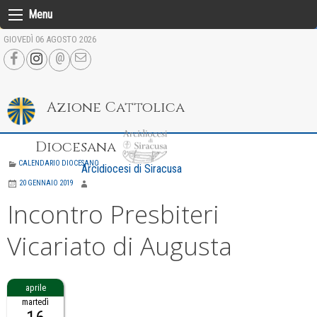
Skip
Menu
to
GIOVEDÌ 06 AGOSTO 2026
content
Azione Cattolica
Diocesana
CALENDARIO DIOCESANO
Arcidiocesi di Siracusa
20 GENNAIO 2019
Incontro Presbiteri
Vicariato di Augusta
martedì