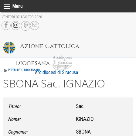
Skip
Menu
to
VENERDÌ 07 AGOSTO 2026
content
Azione Cattolica
Diocesana
PRESBITERO DIOCESANO
Arcidiocesi di Siracusa
SBONA Sac. IGNAZIO
Sac.
Titolo:
IGNAZIO
Nome:
SBONA
Cognome: