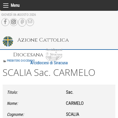
Skip
Menu
to
GIOVEDÌ 06 AGOSTO 2026
content
Azione Cattolica
Diocesana
PRESBITERO DIOCESANO
Arcidiocesi di Siracusa
SCALIA Sac. CARMELO
Sac.
Titolo:
CARMELO
Nome:
SCALIA
Cognome: