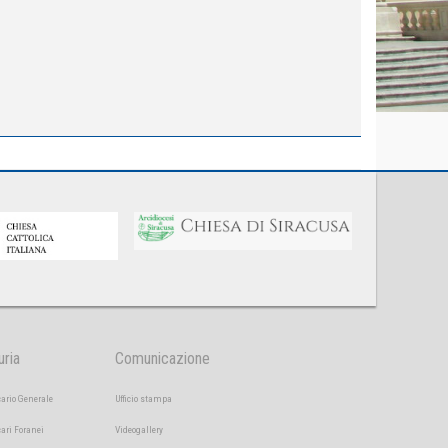
uria
Comunicazione
cario Generale
Ufficio stampa
cari Foranei
Videogallery