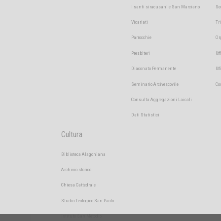
I santi siracusani e San Marciano
Se
Vicariati
Tr
Parrocchie
Or
Presbiteri
Uff
Diaconato Permanente
Uf
Seminario Arcivescovile
Co
Consulta Aggregazioni Laicali
Dati Statistici
Cultura
Biblioteca Alagoniana
Archivio storico
Chiesa Cattedrale
Studio Teologico San Paolo
Istituto San Metodio