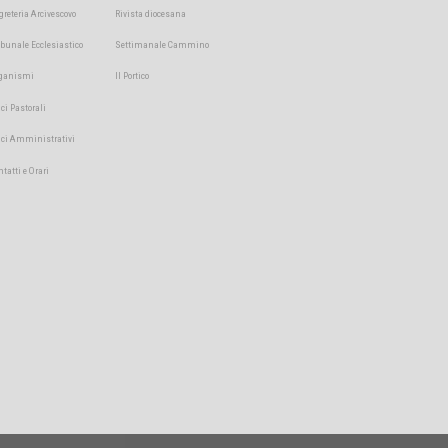
greteria Arcivescovo
Rivista diocesana
ibunale Ecclesiastico
Settimanale Cammino
ganismi
Il Portico
ici Pastorali
fici Amministrativi
ntatti e Orari