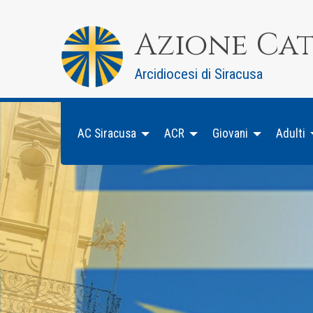
Skip
to
Azione Ca
content
Arcidiocesi di Siracusa
AC Siracusa
ACR
Giovani
Adulti