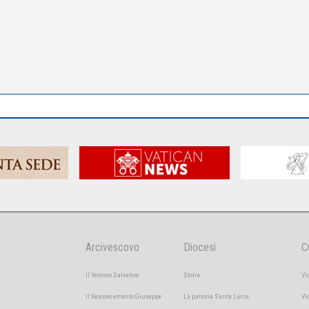
Arcivescovo
Diocesi
C
Il Vescovo Salvatore
Storia
Vi
Il Vescovo emerito Giuseppe
La patrona Santa Lucia
Vi