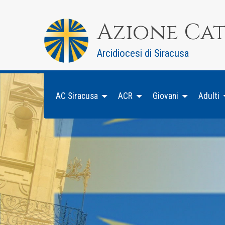
Skip
to
Azione Ca
content
Arcidiocesi di Siracusa
AC Siracusa
ACR
Giovani
Adulti