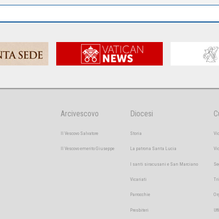
Arcivescovo
Diocesi
C
Il Vescovo Salvatore
Storia
Vi
Il Vescovo emerito Giuseppe
La patrona Santa Lucia
Vi
I santi siracusani e San Marciano
Se
Vicariati
Tr
Parrocchie
Or
Presbiteri
Uff