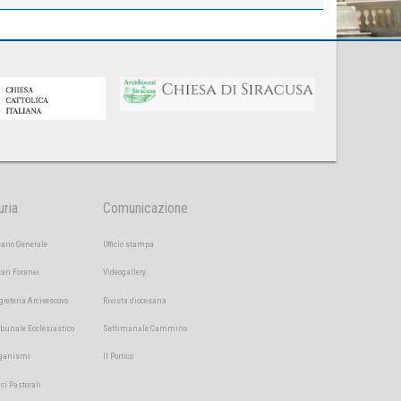
uria
Comunicazione
cario Generale
Ufficio stampa
cari Foranei
Videogallery
greteria Arcivescovo
Rivista diocesana
ibunale Ecclesiastico
Settimanale Cammino
ganismi
Il Portico
ici Pastorali