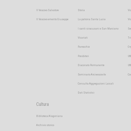
Il Vescovo Salvatore
Storia
Vi
Il Vescovo emerito Giuseppe
La patrona Santa Lucia
Vi
I santi siracusani e San Marciano
Se
Vicariati
Tr
Parrocchie
Or
Presbiteri
Uff
Diaconato Permanente
Uf
Seminario Arcivescovile
Co
Consulta Aggregazioni Laicali
Dati Statistici
Cultura
Biblioteca Alagoniana
Archivio storico