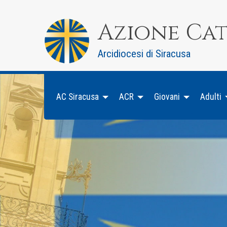
Skip
to
Azione Ca
content
Arcidiocesi di Siracusa
AC Siracusa
ACR
Giovani
Adulti