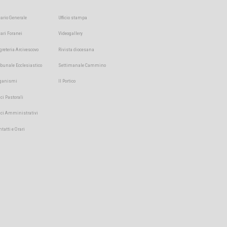
cario Generale
Ufficio stampa
cari Foranei
Videogallery
greteria Arcivescovo
Rivista diocesana
ibunale Ecclesiastico
Settimanale Cammino
ganismi
Il Portico
ici Pastorali
fici Amministrativi
ntatti e Orari