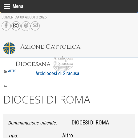
Skip
Menu
to
DOMENICA 09 AGOSTO 2026
content
Azione Cattolica
Diocesana
ALTRO
Arcidiocesi di Siracusa
DIOCESI DI ROMA
DIOCESI DI ROMA
Denominazione ufficiale:
Altro
Tipo: