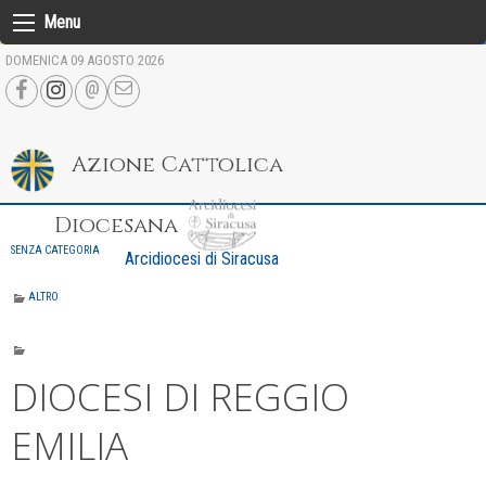
Skip
Menu
to
DOMENICA 09 AGOSTO 2026
content
Azione Cattolica
Diocesana
SENZA CATEGORIA
Arcidiocesi di Siracusa
ALTRO
DIOCESI DI REGGIO
EMILIA