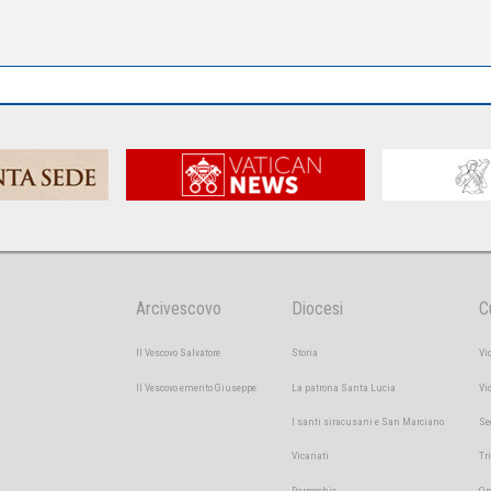
Arcivescovo
Diocesi
C
Il Vescovo Salvatore
Storia
Vi
Il Vescovo emerito Giuseppe
La patrona Santa Lucia
Vi
I santi siracusani e San Marciano
Se
Vicariati
Tr
Parrocchie
Or