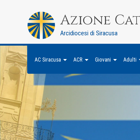
Skip
to
Azione Ca
content
Arcidiocesi di Siracusa
AC Siracusa
ACR
Giovani
Adulti