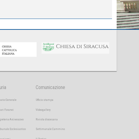
uria
Comunicazione
cario Generale
Ufficio stampa
cari Foranei
Videogallery
greteria Arcivescovo
Rivista diocesana
ibunale Ecclesiastico
Settimanale Cammino
ganismi
Il Portico