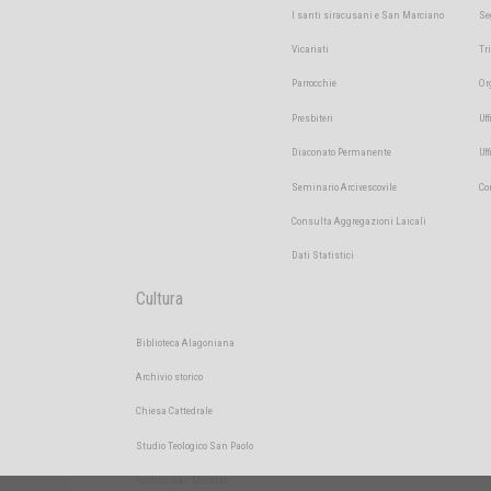
I santi siracusani e San Marciano
Se
Vicariati
Tr
Parrocchie
Or
Presbiteri
Uff
Diaconato Permanente
Uf
Seminario Arcivescovile
Co
Consulta Aggregazioni Laicali
Dati Statistici
Cultura
Biblioteca Alagoniana
Archivio storico
Chiesa Cattedrale
Studio Teologico San Paolo
Istituto San Metodio