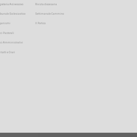
greteria Arcivescovo
Rivista diocesana
ibunale Ecclesiastico
Settimanale Cammino
ganismi
Il Portico
ici Pastorali
fici Amministrativi
ntatti e Orari