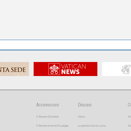
Arcivescovo
Diocesi
C
Il Vescovo Salvatore
Storia
Vi
Il Vescovo emerito Giuseppe
La patrona Santa Lucia
Vi