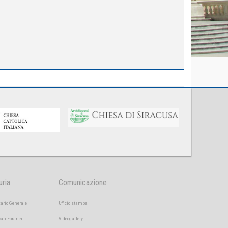
uria
Comunicazione
cario Generale
Ufficio stampa
cari Foranei
Videogallery