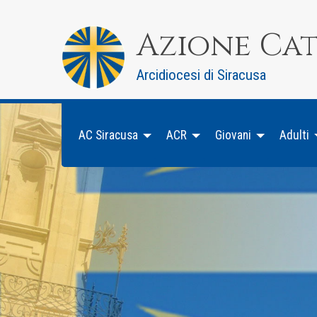
Skip
to
Azione Ca
content
Arcidiocesi di Siracusa
AC Siracusa
ACR
Giovani
Adulti